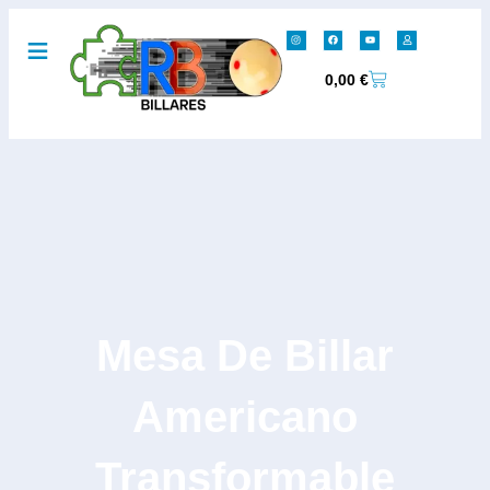
0,00
€
Mesa De Billar
Americano
Transformable