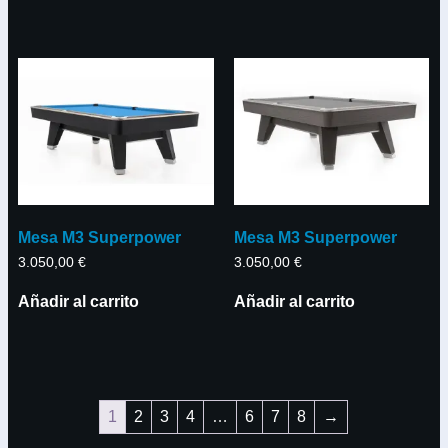
Mesa M3 Superpower
Mesa M3 Superpower
3.050,00
€
3.050,00
€
Añadir al carrito
Añadir al carrito
1
2
3
4
…
6
7
8
→