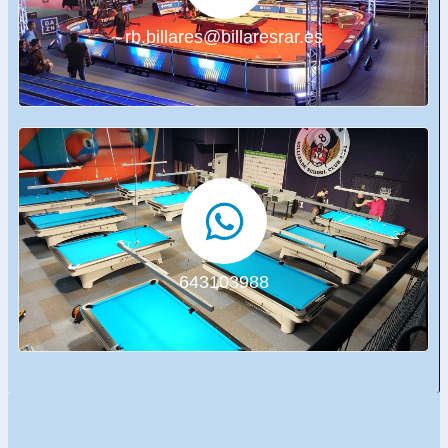
rb.billares@billaresrar.es
643103988