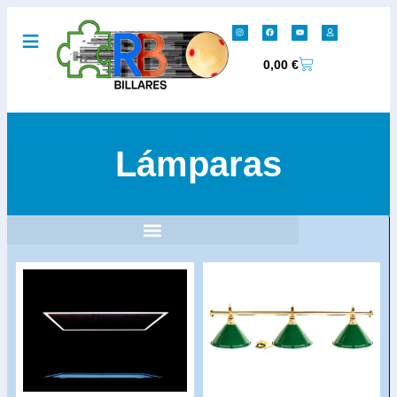
0,00
€
Lámparas