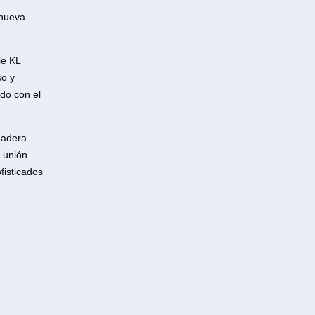
 nueva
ie KL
so y
ndo con el
madera
a unión
fisticados