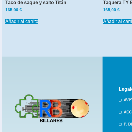
Taco de saque y salto Titán
Taquera TY Bi
165,00
€
165,00
€
Añadir al carrito
Añadir al carr
Legal
AVI
ACC
P. 