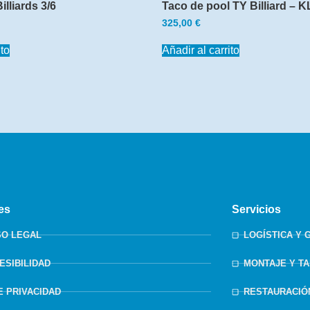
lliards 3/6
Taco de pool TY Billiard – K
325,00
€
ito
Añadir al carrito
es
Servicios
SO LEGAL
LOGÍSTICA Y 
ESIBILIDAD
MONTAJE Y T
DE PRIVACIDAD
RESTAURACIÓ