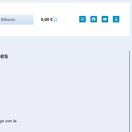
0,00
€
Billiards
ies
go con la