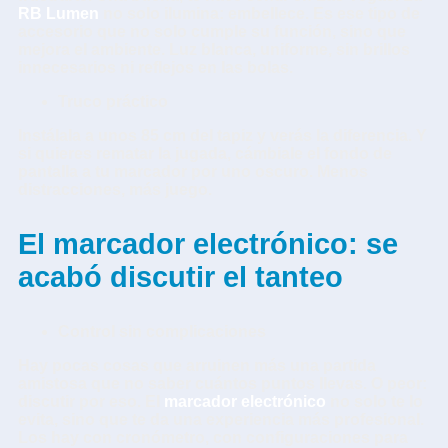
RB Lumen
no solo ilumina: embellece. Es ese tipo de
accesorio que no solo cumple su función, sino que
mejora el ambiente. Luz blanca, uniforme, sin brillos
innecesarios ni reflejos en las bolas.
Truco práctico
Instálala a unos 85 cm del tapiz y verás la diferencia. Y
si quieres rematar la jugada, cámbiale el fondo de
pantalla a tu marcador por uno oscuro. Menos
distracciones, más juego.
El marcador electrónico: se
acabó discutir el tanteo
Control sin complicaciones
Hay pocas cosas que arruinen más una partida
amistosa que no saber cuántos puntos llevas. O peor:
discutir por eso. El
marcador electrónico
no solo te lo
evita, sino que te da una experiencia más profesional.
Los hay con cronómetro, con configuraciones para