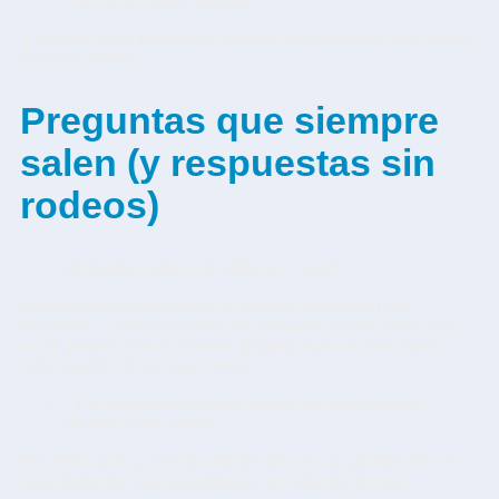
Tacos en buen estado
Y si eres muy metódico, llévate una libretita con notas.
Al viejo estilo.
Preguntas que siempre
salen (y respuestas sin
rodeos)
¿Dónde coloco el billar en casa?
Donde haya al menos 1,5 metros alrededor sin
muebles. Y si hay buena luz natural, mejor. Pero que
no le pegue el sol directo al tapiz, que se decolora
más rápido de lo que crees.
¿Es obligatorio tener todos los accesorios
desde el día uno?
No. Pero la luz, el soporte de tacos y la protección sí
que deberían ser prioritarios. Lo demás lo vas