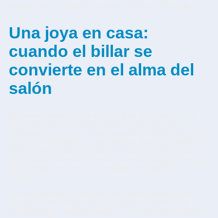
la altura de los grandes templos del taco y la bola.
Una joya en casa:
cuando el billar se
convierte en el alma del
salón
No es una lista técnica ni un folleto de catálogo. Es
una ruta, casi una charla entre amigos, donde te
explicamos qué accesorios marcan la diferencia y por
qué cada uno tiene su sitio. Vamos desde lo evidente
hasta lo inesperado, desde el marcador electrónico
que evita discusiones hasta esa máquina que deja las
bolas brillantes como si acabaran de salir de un
anuncio.
Te daré ejemplos, consejos de mantenimiento que no
vienen en las instrucciones y algunas ideas para
transformar tu sala de juegos en un espacio versátil y