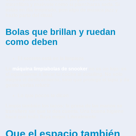
microfibra y muévete como si plancharas seda. Si
estás en día inspirado, pon algo de música jazz y
hazlo parte del ritual.
Bolas que brillan y ruedan
como deben
El secreto está en la limpieza
La
máquina limpiabolas de snooker
no es un lujo: es
el equivalente a llevar tu coche al detailing. No solo
mejora el deslizamiento, sino que protege el tapiz y da
gusto verlas relucir.
Lo que pocos te dicen
Limpia también los tacos: la grasa de las manos se
transfiere sin que te des cuenta. Una buena higiene
hace que todo fluya mejor. Literalmente.
Que el espacio también