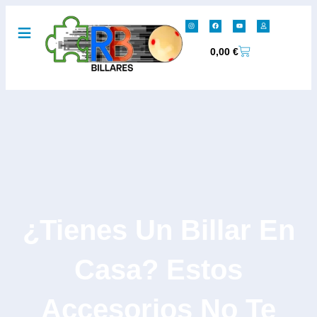
0,00
€
¿Tienes Un Billar En
Casa? Estos
Accesorios No Te