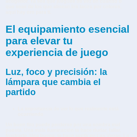
acogedor. Ya sea que juegues de vez en cuando o
que seas de los que alinean los tacos por colores,
aquí hay oro para ti.
El equipamiento esencial
para elevar tu
experiencia de juego
Luz, foco y precisión: la
lámpara que cambia el
partido
La importancia de ver lo que realmente está
ocurriendo
Un buen tiro puede perderse por una sombra mal
puesta. Una mala iluminación te hace dudar, fallar,
frustrarte. Una buena, te hace sentir en Las Vegas. La