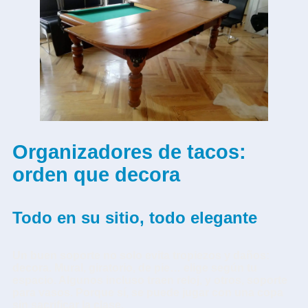
Organizadores de tacos:
orden que decora
Todo en su sitio, todo elegante
Un buen soporte no solo evita tropiezos y daños:
decora. Mural, giratorio, de pie… elige según tu
espacio. Algunos incluso traen reloj, y otros, soporte
para vasos. Porque sí, se puede jugar con una copa
sin sacrificar la clase.