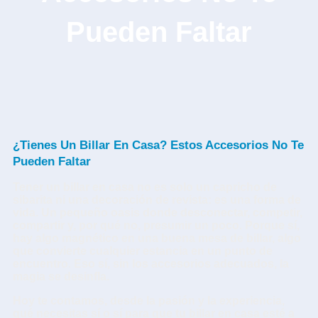
Pueden Faltar
¿Tienes Un Billar En Casa? Estos Accesorios No Te
Pueden Faltar
Tener un
billar en casa
no es solo un capricho de
sibarita ni una decoración de revista: es una forma de
vida. Un pequeño oasis donde desconectar, competir,
compartir y, por qué no, presumir un poco. Porque sí,
hay algo magnético en una buena mesa de billar, algo
que convierte cualquier estancia en un punto de
encuentro. Eso sí, sin los accesorios adecuados, la
magia se desinfla.
Hoy te contamos, desde la pasión y la experiencia,
qué necesitas sí o sí para que tu billar en casa esté a