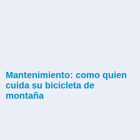
Prioriza la protección: una buena tapa, una luz bonita,
una funda resistente. Ya irás subiendo de nivel con el
tiempo. Pero empieza bien.
Si eres de los que entrenan la carambola
No escatimes en limpieza y control. Necesitas el
marcador, el limpiador, y si puedes, la máquina para
bolas. Esas cosas que no se notan… hasta que fallas
el tiro por un micro grano de polvo.
Mantenimiento: como quien
cuida su bicicleta de
montaña
Hazlo mensual. Pasa lista:
Tapiz limpio
Bolas pulidas
Mesa nivelada