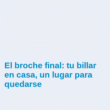
sumando. Como quien colecciona vinilos.
¿Cómo se limpia bien una mesa?
Nada de productos de supermercado. Usa un
limpiador como el Simonis, paño suave, sin mojar. Y si
puedes aspirar antes alrededor, mucho mejor.
¿Cualquier marcador electrónico sirve?
Depende del juego. Elige uno que se adapte a tu
modalidad. Lee bien las especificaciones. Y si tiene
temporizador y sonidos, mejor.
El broche final: tu billar
en casa, un lugar para
quedarse
Tener un billar en casa no es solo jugar: es crear un
ambiente. Es regalar momentos. Es cuidar los
detalles
. Desde una buena lámpara hasta una tapa