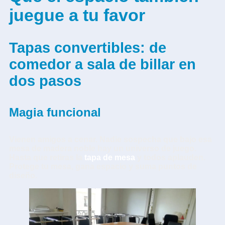
juegue a tu favor
Tapas convertibles: de
comedor a sala de billar en
dos pasos
Magia funcional
Vienen amigos a cenar. Nadie sospecha que bajo esa
mesa de madera noble hay un universo de juego.
Hasta que retiras la
tapa de mesa
y todos aplauden.
Protege tu mesa, gana espacio y suma puntos de
diseño.