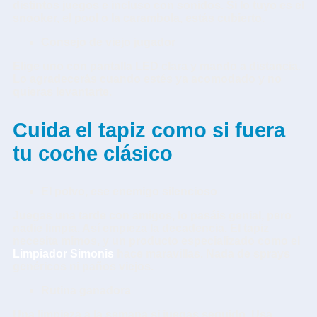
distintos juegos e incluso con sonidos. Si lo tuyo es el
snooker, el pool o la carambola, estás cubierto.
Consejo de viejo jugador
Elige uno con pantalla LED clara y mando a distancia.
Lo agradecerás cuando estés ya acomodado y no
quieras levantarte.
Cuida el tapiz como si fuera
tu coche clásico
El polvo, ese enemigo silencioso
Juegas una tarde con amigos, lo pasáis genial, pero
nadie limpia. Así empieza la decadencia. El tapiz
necesita mimos, y un producto especializado como el
Limpiador Simonis
hace maravillas. Nada de sprays
genéricos ni paños viejos.
Rutina ganadora
Una limpieza a la semana si juegas seguido. Usa