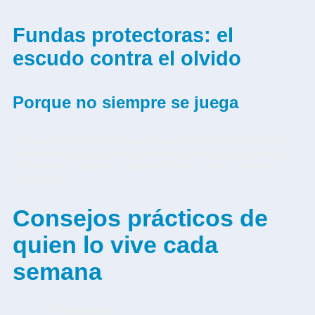
Fundas protectoras: el
escudo contra el olvido
Porque no siempre se juega
Cuando el billar descansa, hay que cuidarlo. Fundas
de buena tela o cuero sintético evitan que el polvo, el
sol y los accidentes caseros (hola, gato curioso) lo
estropeen.
Consejos prácticos de
quien lo vive cada
semana
Si juegas poco