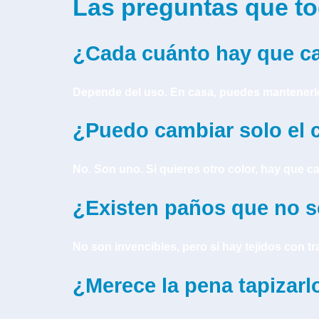
Las preguntas que to
¿Cada cuánto hay que ca
Depende del uso. En casa, puedes mantenerlo 
¿Puedo cambiar solo el c
No. Son uno. Si quieres otro color, hay que ca
¿Existen paños que no 
No son invencibles, pero sí hay tejidos con tr
¿Merece la pena tapizar