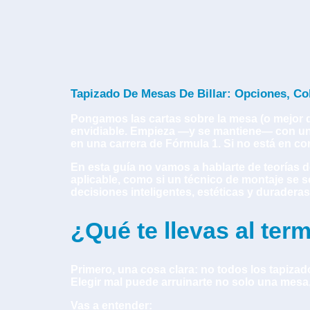
Tapizado De Mesas De Billar: Opciones, Co
Pongamos las cartas sobre la mesa (o mejor di
envidiable. Empieza —y se mantiene— con un 
en una carrera de Fórmula 1. Si no está en co
En esta guía no vamos a hablarte de teorías d
aplicable, como si un técnico de montaje se s
decisiones inteligentes, estéticas y duraderas 
¿Qué te llevas al term
Primero, una cosa clara: no todos los tapizados
Elegir mal puede arruinarte no solo una mesa,
Vas a entender: