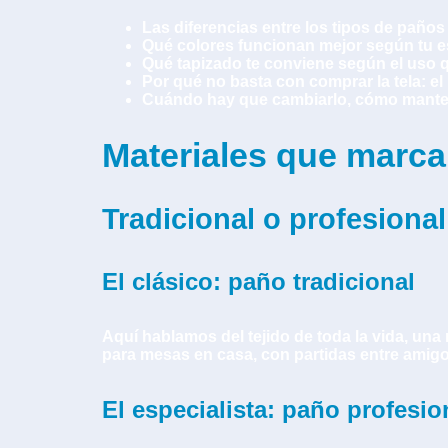
Las diferencias entre los tipos de paños
Qué colores funcionan mejor según tu esp
Qué tapizado te conviene según el uso q
Por qué no basta con comprar la tela: el
Cuándo hay que cambiarlo, cómo mantene
Materiales que marcan 
Tradicional o profesional
El clásico: paño tradicional
Aquí hablamos del tejido de toda la vida, una
para mesas en casa, con partidas entre amigo
El especialista: paño profesio