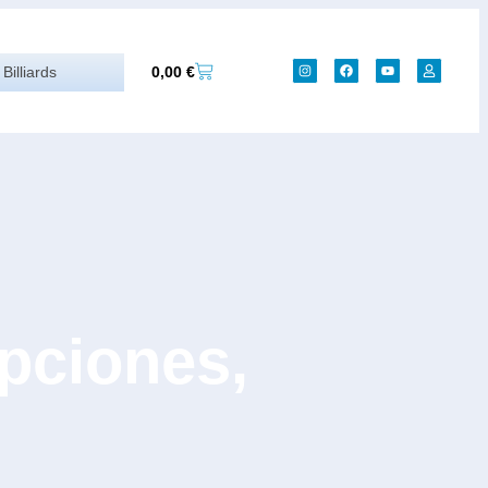
0,00
€
Billiards
pciones,