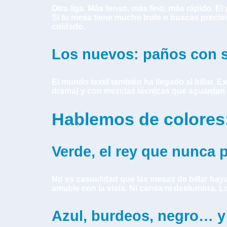
Otra liga. Más tenso, más fino, más rápido. 
Si tu mesa tiene mucho trote o buscas precis
cuidado.
Los nuevos: paños con 
El mundo textil también ha llegado al billar.
drama) y con mezclas técnicas que aguantan
Hablemos de colores:
Verde, el rey que nunca
No es casualidad que las mesas de billar hay
amable con la vista. Ni cansa ni deslumbra. Lo
Azul, burdeos, negro… y