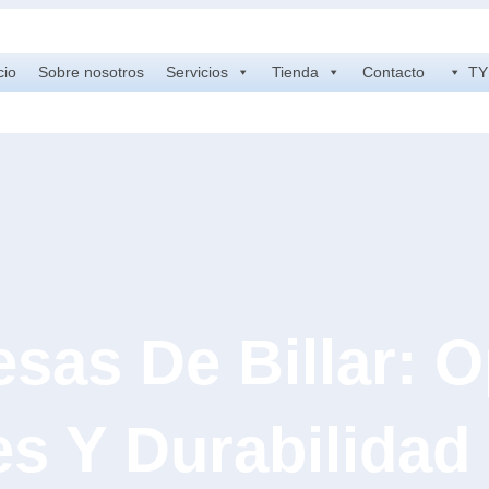
cio
Sobre nosotros
Servicios
Tienda
Contacto
TY 
sas De Billar: O
es Y Durabilidad