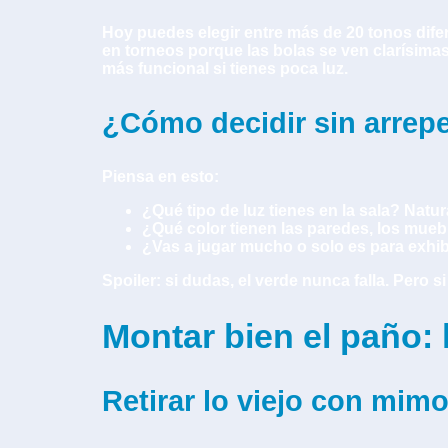
Hoy puedes elegir entre más de 20 tonos diferen
en torneos porque las bolas se ven clarísimas
más funcional si tienes poca luz.
¿Cómo decidir sin arrep
Piensa en esto:
¿Qué tipo de luz tienes en la sala? Natural
¿Qué color tienen las paredes, los muebl
¿Vas a jugar mucho o solo es para exhib
Spoiler: si dudas, el verde nunca falla. Pero
Montar bien el paño: 
Retirar lo viejo con mim