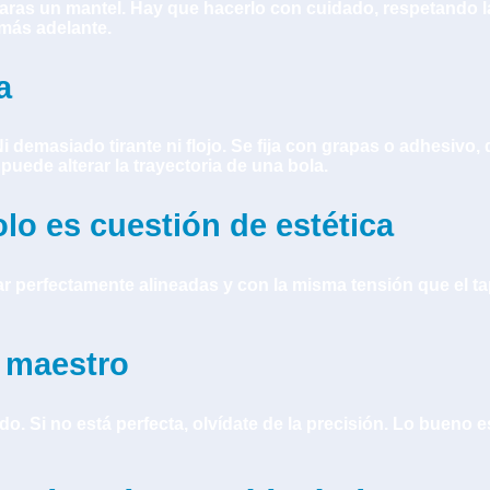
taras un mantel. Hay que hacerlo con cuidado, respetando l
más adelante.
a
i demasiado tirante ni flojo. Se fija con grapas o adhesiv
puede alterar la trayectoria de una bola.
olo es cuestión de estética
r perfectamente alineadas y con la misma tensión que el tapi
e maestro
do. Si no está perfecta, olvídate de la precisión. Lo bueno 