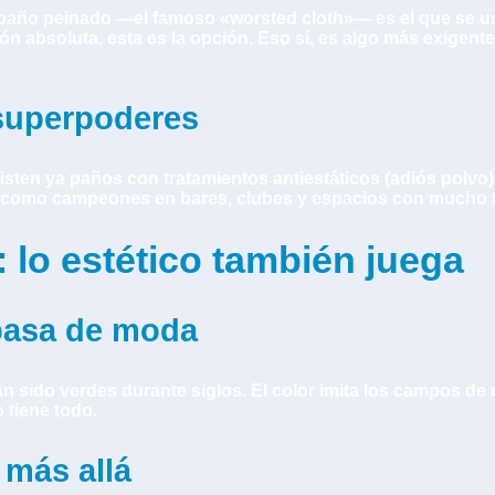
El paño peinado —el famoso «worsted cloth»— es el que se us
ión absoluta, esta es la opción. Eso sí, es algo más exigen
superpoderes
 Existen ya paños con tratamientos antiestáticos (adiós pol
 como campeones en bares, clubes y espacios con mucho tr
 lo estético también juega
 pasa de moda
an sido verdes durante siglos. El color imita los campos de
 tiene todo.
 más allá