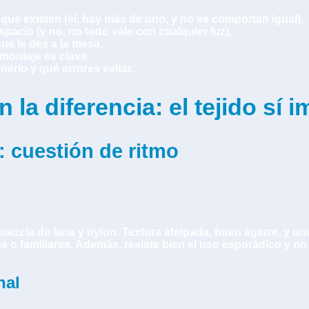
 que existen (sí, hay más de uno, y no se comportan igual).
acio (y no, no todo vale con cualquier luz).
ue le des a la mesa.
 montaje es clave.
rlo y qué errores evitar.
la diferencia: el tejido sí 
: cuestión de ritmo
 mezcla de lana y nylon. Textura afelpada, buen agarre, y 
s o familiares. Además, resiste bien el uso esporádico y no
nal