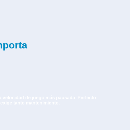
importa
una velocidad de juego más pausada. Perfecto
 exige tanto mantenimiento.