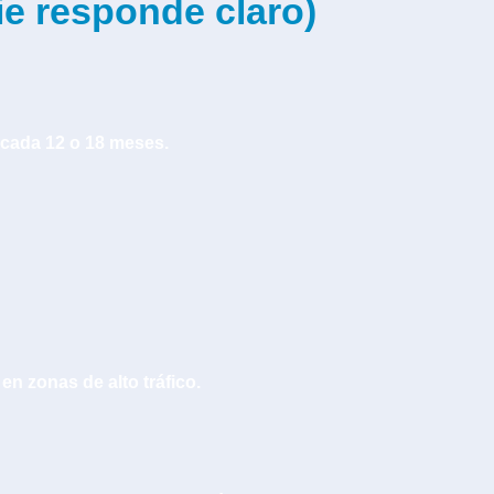
e responde claro)
 cada 12 o 18 meses.
en zonas de alto tráfico.