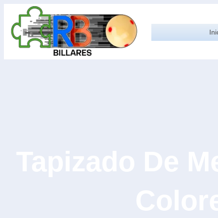
Ini
Tapizado De Me
Color