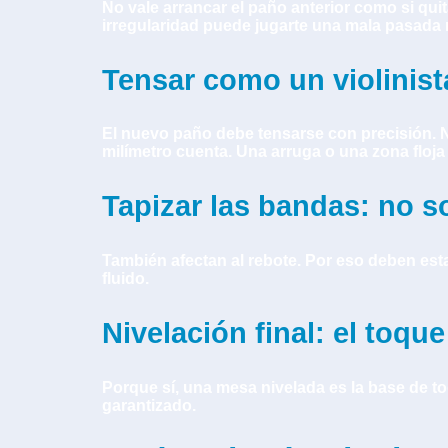
No vale arrancar el paño anterior como si qui
irregularidad puede jugarte una mala pasada 
Tensar como un violinist
El nuevo paño debe tensarse con precisión. N
milímetro cuenta. Una arruga o una zona floja 
Tapizar las bandas: no s
También afectan al rebote. Por eso deben esta
fluido.
Nivelación final: el toqu
Porque sí, una mesa nivelada es la base de to
garantizado.