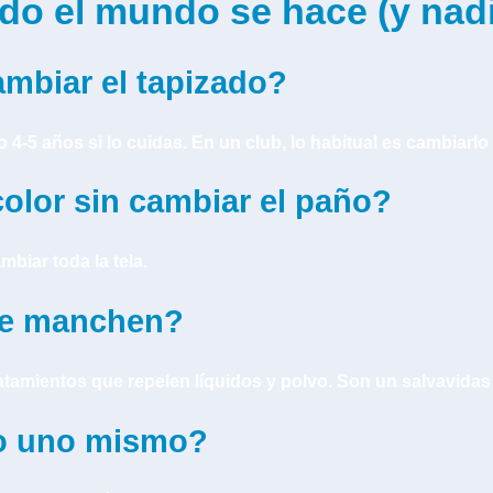
do el mundo se hace (y nadi
mbiar el tapizado?
4-5 años si lo cuidas. En un club, lo habitual es cambiarlo
olor sin cambiar el paño?
mbiar toda la tela.
se manchen?
atamientos que repelen líquidos y polvo. Son un salvavidas 
lo uno mismo?