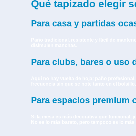
Qué tapizado elegir
Para casa y partidas oca
Paño tradicional, resistente y fácil de manten
disimulen manchas.
Para clubs, bares o uso d
Aquí no hay vuelta de hoja: paño profesiona
frecuencia sin que se note tanto en el bolsillo.
Para espacios premium o
Si la mesa es más decorativa que funcional, j
No es lo más barato, pero tampoco es lo más