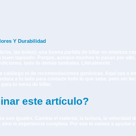
lores Y Durabilidad
cho, las bolas): una buena partida de billar no empieza co
buen tapizado. Porque, aunque muchos lo pasan por alto, 
ndiciones, todo lo demás tambalea. Literalmente.
e catálogo ni de recomendaciones genéricas. Aquí vas a enc
entara a tu lado para contarte todo lo que sabe, pero sin 
para tu mesa de billar.
inar este artículo?
 son iguales. Cambia el material, la textura, la velocidad d
 sino la experiencia completa. Por eso te vamos a ayudar a 