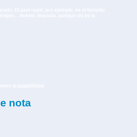
ado. El azul royal, por ejemplo, es el favorito
 el negro… bueno, impacta, aunque no es lo
eten la jugabilidad.
se nota