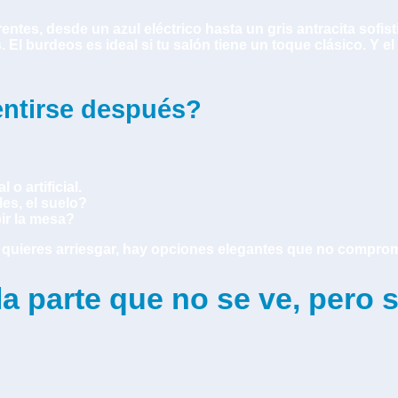
tes, desde un azul eléctrico hasta un gris antracita sofistic
. El burdeos es ideal si tu salón tiene un toque clásico. Y
entirse después?
 o artificial.
es, el suelo?
ir la mesa?
 si quieres arriesgar, hay opciones elegantes que no comprom
la parte que no se ve, pero 
o