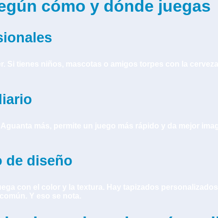
 según cómo y dónde juegas
sionales
er. Si tienes niños, mascotas o amigos torpes con la cervez
iario
l. Aguanta más, permite un juego más rápido y da mejor i
 de diseño
uega con el color y la textura. Hay tapizados personalizados
 común. Y eso se nota.