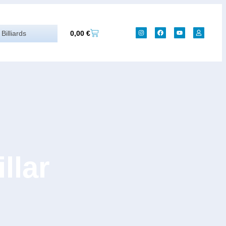
0,00
€
Billiards
llar