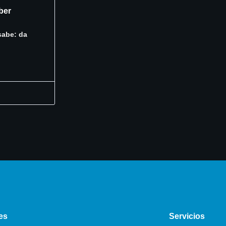
ber
sabe: da
es
Servicios