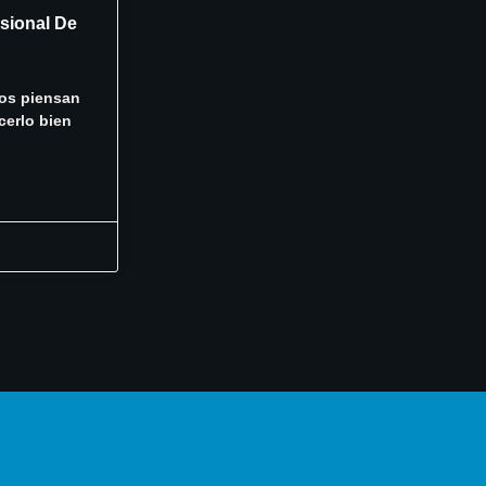
esional De
hos piensan
cerlo bien