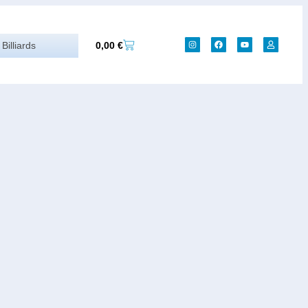
0,00
€
Billiards