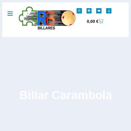
0,00
€
Billar Carambola