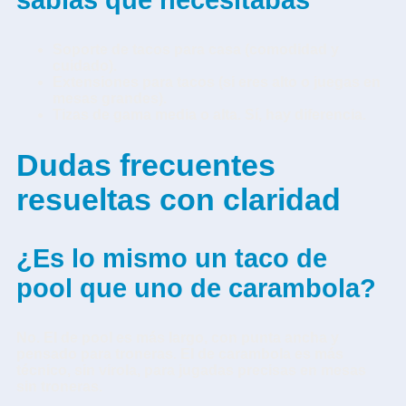
sabías que necesitabas
Soporte de tacos para casa (comodidad y
cuidado).
Extensiones para tacos (si eres alto o juegas en
mesas grandes).
Tizas de gama media o alta. Sí, hay diferencia.
Dudas frecuentes
resueltas con claridad
¿Es lo mismo un taco de
pool que uno de carambola?
No. El de pool es más largo, con punta ancha y
pensado para troneras. El de carambola es más
técnico, sin virola, para jugadas precisas en mesas
sin troneras.