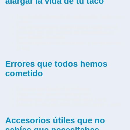
alargar la vida de tu taco
Limpia el eje después de cada sesión (paño seco
y listo).
Usa funda siempre, sobre todo si viajas con él.
Cuidado con los cambios de temperatura: tu
taco también lo siente.
Revisa la punta con regularidad y no abuses de
la tiza.
Errores que todos hemos
cometido
Comprar por diseño. No lo hagas.
Elegir el más pesado «porque sí».
Pensar que un taco caro hará todo por ti.
Usar uno solo para todo, incluido saque y salto.
Accesorios útiles que no