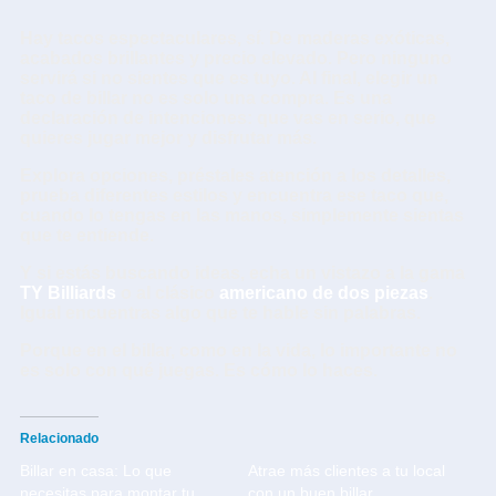
Hay tacos espectaculares, sí. De maderas exóticas,
acabados brillantes y precio elevado. Pero ninguno
servirá si no sientes que es tuyo. Al final, elegir un
taco de billar no es solo una compra. Es una
declaración de intenciones: que vas en serio, que
quieres jugar mejor y disfrutar más.
Explora opciones, préstales atención a los detalles,
prueba diferentes estilos y encuentra ese taco que,
cuando lo tengas en las manos, simplemente sientas
que te entiende.
Y si estás buscando ideas, echa un vistazo a la gama
TY Billiards
o al clásico
americano de dos piezas
.
Igual encuentras algo que te hable sin palabras.
Porque en el billar, como en la vida, lo importante no
es solo con qué juegas. Es cómo lo haces.
Relacionado
Billar en casa: Lo que
Atrae más clientes a tu local
necesitas para montar tu
con un buen billar