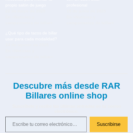
propio salón de juego
profesional
22 de mayo de 2025
19 de junio de 2025
En «Noticias y
En «Noticias y
campeonatos de billar»
campeonatos de billar»
¿Qué tipo de tacos de billar
usar para cada modalidad?
14 de agosto de 2025
En «Noticias y
campeonatos de billar»
Descubre más desde RAR
Billares online shop
Suscríbete y recibe las últimas entradas en tu correo
electrónico.
Suscribirse