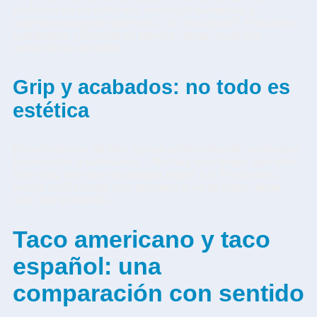
carbono no se deforma, resiste la humedad y
mantiene un peso perfecto. ¿El resultado? Precisión
quirúrgica. ¿El contra? Menos “alma” para los
románticos del billar.
Grip y acabados: no todo es
estética
Empuñaduras de lino, goma antideslizante, acabados
barnizados o satinados… No hay uno mejor que otro.
Solo hay uno que se adapta mejor a ti. Pruébalos,
siente cuál encaja con tu mano y no te dejes llevar
solo por el diseño.
Taco americano y taco
español: una
comparación con sentido