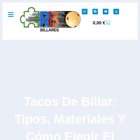
0,00
€
Tacos De Billar:
Tipos, Materiales Y
Cómo Elegir El