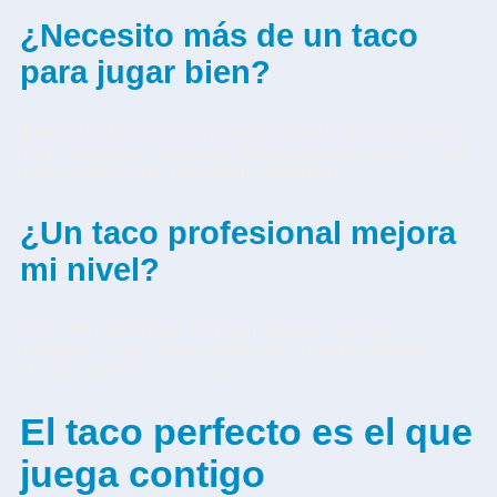
¿Necesito más de un taco
para jugar bien?
Depende. Uno bueno y versátil puede ser suficiente.
Pero si juegas a menudo, tener uno para saque y otro
para juego es una inversión inteligente.
¿Un taco profesional mejora
mi nivel?
Te da herramientas. Pero sin técnica, no hace
milagros. Si ya tienes cierta base, puede ayudarte a
dar ese salto que buscas.
El taco perfecto es el que
juega contigo