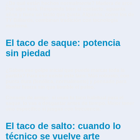
¿De qué están hechos normalmente?
Madera de arce.
Por algo será. Responde bien al contacto, aguanta
años y tiene un tacto que gusta. Algunos, como los de
TY Billiards, combinan tradición con tecnología
moderna.
El taco de saque: potencia
sin piedad
¿Sabes ese golpe inicial que puede marcar toda la
partida? Para eso existe este taco. Más robusto, con
punta dura (fenólica, normalmente) y pensado para
liberar fuerza sin que tiemble el pulso.
Consejo de amigo:
si usas tu taco habitual para el
saque, lo vas a desgastar antes de tiempo. Mejor tener
uno específico si juegas con frecuencia.
El taco de salto: cuando lo
técnico se vuelve arte