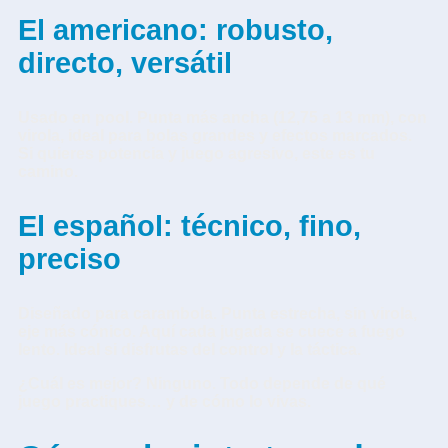
El americano: robusto,
directo, versátil
Usado en pool. Punta más ancha (12,75 a 13 mm), con
virola, ideal para bolas grandes y efectos marcados.
Si quieres potencia y juego agresivo, este es tu
camino.
El español: técnico, fino,
preciso
Diseñado para carambola. Punta estrecha, sin virola,
eje más cónico. Aquí cada jugada se cuece a fuego
lento. Ideal si disfrutas del control y la táctica.
¿Cuál es mejor?
Ninguno. Todo depende de qué
juego practiques… y de cómo lo vivas.