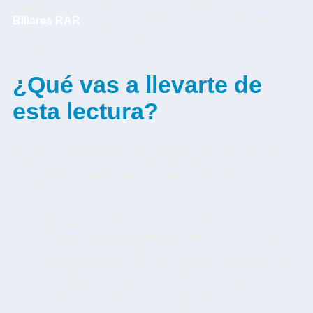
simple. Pero justo por eso, esta guía existe. En
BIllares RAR
vamos a contártelo todo sin vueltas, sin
tecnicismos innecesarios, como si habláramos
contigo en tu sala de billar favorita.
¿Qué vas a llevarte de
esta lectura?
No es un artículo más. Es una hoja de ruta clara si
estás pensando en comprar tu primer taco o si ya
llevas años jugando pero quieres subir de nivel. Aquí
te explicamos:
Qué tipos de tacos existen y cuándo se usan
realmente. Nada de teoría vacía.
Por qué el material importa tanto (y no es solo
cosa de coleccionistas).
Qué diferencias hay entre el taco americano y el
español, explicadas sin rollos.
Cómo elegir según tu experiencia, sin caer en
modas ni errores de principiante.
Qué modelos tienen lo que buscas si ya estás