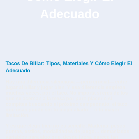
Adecuado
Tacos De Billar: Tipos, Materiales Y Cómo Elegir El
Adecuado
Hay una diferencia silenciosa —pero crucial— entre
jugar al billar y jugar bien. Y esa diferencia empieza,
muchas veces, por el taco. No importa si eres de los
que se acercan a la mesa por puro placer o si
compites buscando el próximo campeonato: el taco
que usas puede ser tu mejor aliado… o tu mayor
limitación.
Y es que elegir bien no es sencillo. Maderas, pesos,
puntas, estilos, modalidades de juego… demasiadas
variables para algo que, desde fuera, parece tan