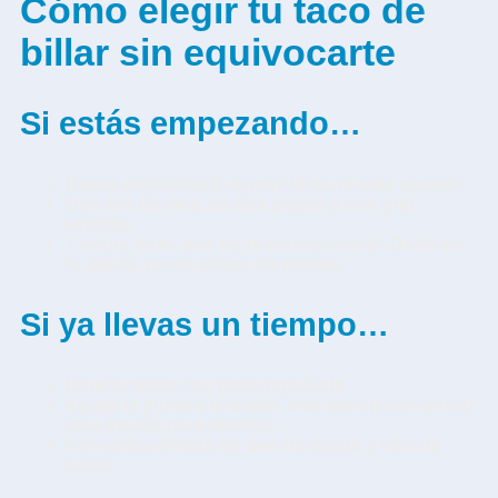
Cómo elegir tu taco de
billar sin equivocarte
Si estás empezando…
Busca comodidad: ni muy largo ni muy pesado.
Que sea de arce, de dos piezas y con grip
sencillo.
Y sobre todo: que no te asuste usarlo. Debe ser
tu aliado, no un objeto de museo.
Si ya llevas un tiempo…
Prueba tacos con peso regulable.
Ajusta la punta a tu estilo: más dura para control,
más blanda para efectos.
Considera invertir en uno de saque y otro de
juego.