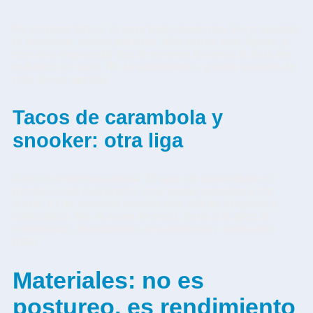
No es para todos, ni para todo momento. Pero cuando
lo dominas, salvas partidas. Más corto, más ligero, y
con una respuesta que te permite levantar la bola sin
esfuerzo (o casi). No lo subestimes: puede sacarte de
más de un aprieto.
Tacos de carambola y
snooker: otra liga
Aquí el universo cambia. El taco de carambola es
preciso, casi quirúrgico, con punta estrecha y sin
virola. El de snooker va aún más allá en longitud y
delicadeza. No se usan en pool, pero si te pica la
curiosidad, descubrirás una dimensión nueva del
billar.
Materiales: no es
postureo, es rendimiento