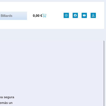
0,00
€
Billiards
rma segura
demás un