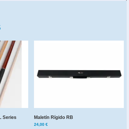
s
L Series
Maletín Rígido RB
24,00
€