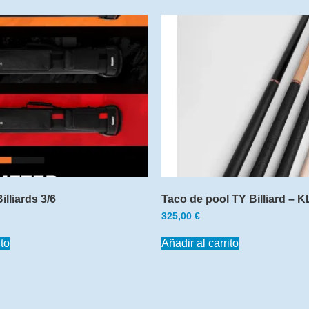
lliards 3/6
Taco de pool TY Billiard – K
325,00
€
ito
Añadir al carrito