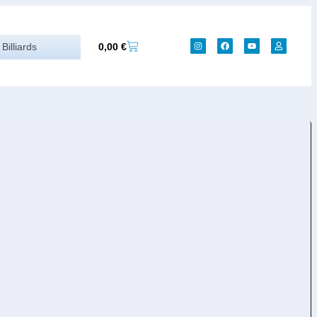
0,00
€
Billiards