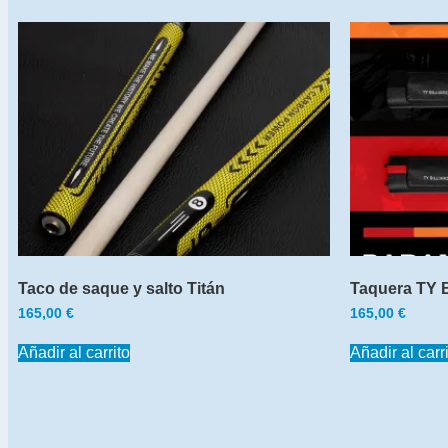
Taco de saque y salto Titán
Taquera TY Bi
165,00
€
165,00
€
Añadir al carrito
Añadir al carr