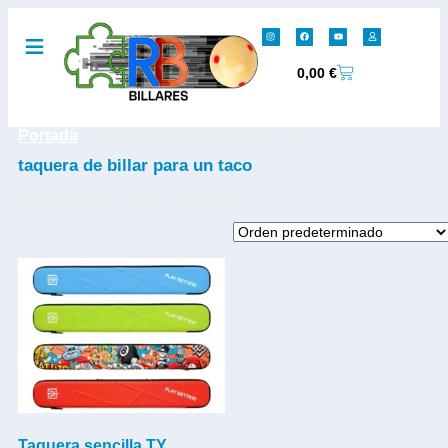
0,00
€
Portada
»
taquera de billar para un taco
taquera de billar para un taco
Mostrando el único resultado
Taquera sencilla TY