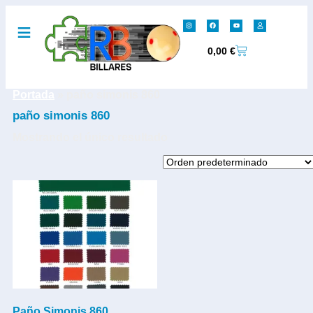
0,00
€
Portada
»
paño simonis 860
paño simonis 860
Mostrando el único resultado
Paño Simonis 860