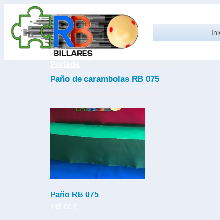
Ini
Portada
»
Paño de carambolas RB 075
Paño de carambolas RB 075
Mostrando el único resultado
Paño RB 075
145,00
€