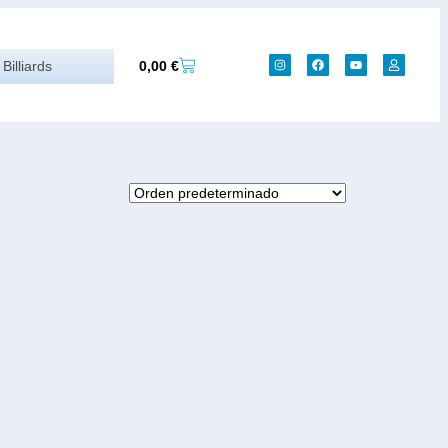
0,00
€
Billiards