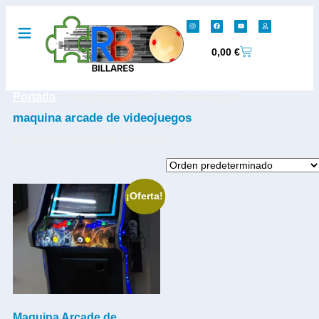
0,00
€
Portada
»
maquina arcade de videojuegos
maquina arcade de videojuegos
Mostrando el único resultado
¡Oferta!
Maquina Arcade de