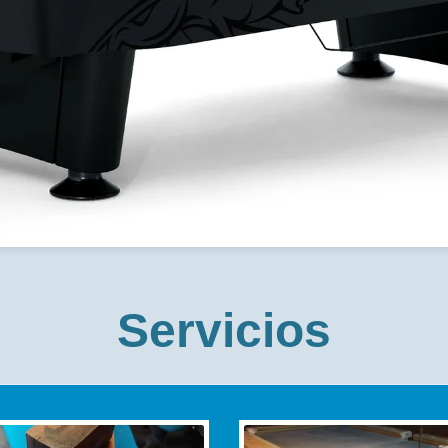
a
tor
Servicios
C
edator
sico y