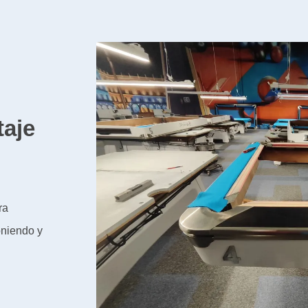
s
aje
ra
oniendo y