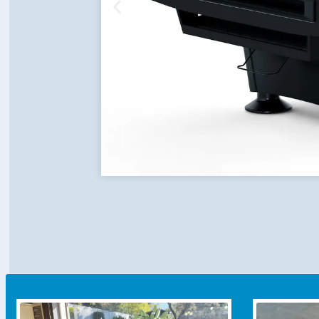
Mes
Preda
AR
La nueva mesa Pr
con un diseño clá