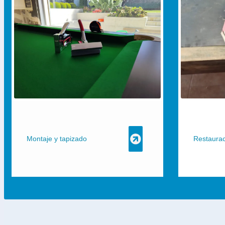
acabados mode
HAZ TU PEDI
Montaje y tapizado
Restaura