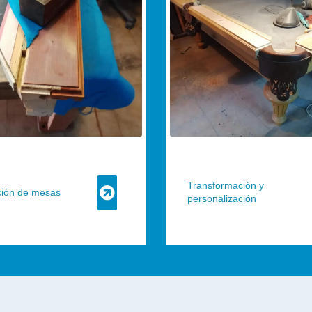
rnos.
DO
Transformación y
ción de mesas
personalización