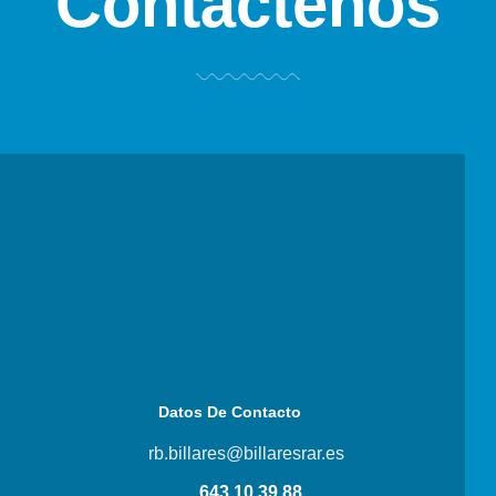
Contáctenos
Datos De Contacto
rb.billares@billaresrar.es
643 10 39 88