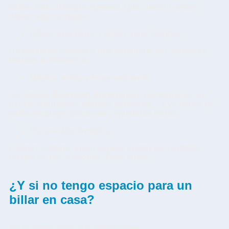
salón. Dale el toque especial. Que cuando entres,
digas:
aquí se juega
.
Añade una barra o rincón para bebidas
Un pequeño minibar o una estantería con copas ya
marcan la diferencia.
Música, sofás y buen ambiente
Un altavoz Bluetooth, luz tenue en las esquinas, un
par de taburetes o sillones cómodos… y ya tienes un
salón de juego que invita a quedarse horas.
Decoración temática
Pósters vintage, pizarras para anotar las partidas,
relojes de tiza o neones. Todo suma.
¿Y si no tengo espacio para un
billar en casa?
No te preocupes. Hay soluciones.