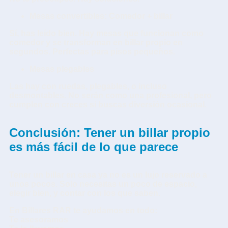
Mesas convertibles: Comedor + billar
Sí, has leído bien. Hay mesas que funcionan como
comedor y se transforman en
billar propio
en
segundos. Perfectas para pisos pequeños.
Mesas plegables
Las hay con ruedas, plegables, o incluso
desmontables. No serán como una profesional, pero
cumplen con creces si buscas diversión ocasional.
Conclusión: Tener un billar propio
es más fácil de lo que parece
Tener un billar en casa ya no es un lujo reservado a
unos pocos
. Solo necesitas un poco de espacio,
elegir bien, y contar con los que saben.
En
Billares RAR
te ayudamos en todo:
Te asesoramos