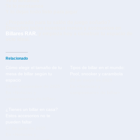
Te lo llevamos
Te lo montamos
Y lo dejas todo listo para jugar
¿Preparado para tu salón de juego soñado?
Descubre todas nuestras mesas y accesorios en
Billares RAR.
y empieza hoy a construir tu espacio de
ocio ideal.
Relacionado
Cómo elegir el tamaño de tu
Tipos de billar en el mundo:
mesa de billar según tu
Pool, snooker y carambola
espacio
29 de mayo de 2025
18 de septiembre de 2025
En «Noticias y
En «Noticias y
campeonatos de billar»
campeonatos de billar»
¿Tienes un billar en casa?
Estos accesorios no te
pueden faltar
17 de julio de 2025
En «Noticias y