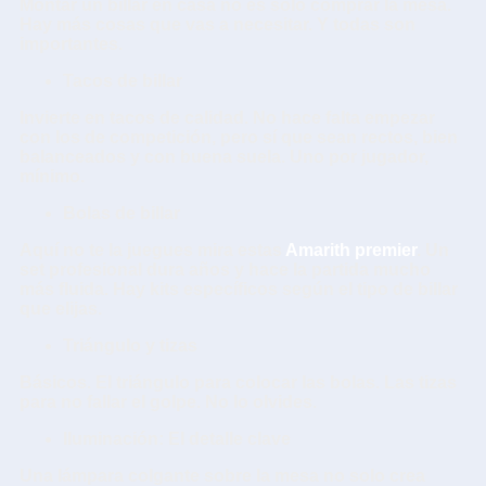
Montar un
billar en casa
no es solo comprar la mesa.
Hay más cosas que vas a necesitar. Y todas son
importantes.
Tacos de billar
Invierte en tacos de calidad. No hace falta empezar
con los de competición, pero sí que sean rectos, bien
balanceados y con buena suela. Uno por jugador,
mínimo.
Bolas de billar
Aquí no te la juegues mira estas
Amarith premier
. Un
set profesional dura años y hace la partida mucho
más fluida. Hay kits específicos según el tipo de billar
que elijas.
Triángulo y tizas
Básicos. El triángulo para colocar las bolas. Las tizas
para no fallar el golpe. No lo olvides.
Iluminación: El detalle clave
Una lámpara colgante sobre la mesa no solo crea