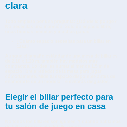
clara
Todo empieza por una pregunta: ¿Dónde lo pongo?
No necesitas una mansión. Solo un espacio libre,
unas buenas medidas y muchas ganas.
¿Cuánto espacio necesitas para un billar en
casa?
Aunque el tamaño estándar de una mesa de billar es
de 2,10 x 1,20 m, también hay modelos más
compactos. Lo ideal es sumar al menos
1,5 m de
espacio libre alrededor
de la mesa para jugar
cómodamente. Mide tu espacio disponible antes de
enamorarte de un modelo. Te evitarás disgustos.
Elegir el billar perfecto para
tu salón de juego en casa
No todos los billares son iguales. Y cuando hablamos
de
billar propio
, cada detalle cuenta.