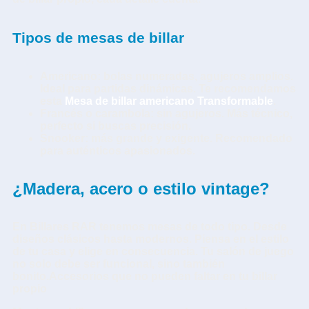
Tipos de mesas de billar
Americano
: bolas numeradas, agujeros amplios.
Ideal para partidas dinámicas. Te recomendamos
esta
Mesa de billar americano Transformable
.
Francés o carambola
: sin agujeros. Más técnico,
perfecto si buscas precisión.
Snooker
: más grande y exigente. Recomendado
para auténticos apasionados.
¿Madera, acero o estilo vintage?
En
Billares RAR
tenemos mesas de todo tipo. Desde
diseños clásicos hasta modernos. Piensa en el estilo
de tu casa y elige en consecuencia. Tu salón de juego
no solo debe ser funcional, sino también
bonito.
Accesorios que no pueden faltar en tu billar
propio