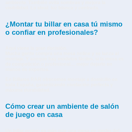
ambiente. También evita sombras y mejora la
visibilidad. Lo ideal: luz blanca y centrada.
¿Montar tu billar en casa tú mismo
o confiar en profesionales?
Aquí viene la gran decisión.
Mucha gente compra una mesa online y se lanza al
montaje. Y aunque hay modelos fáciles, si la mesa es
de competición o profesional… mejor dejarlo en
manos de expertos.
En
Billares RAR
ofrecemos
montaje a domicilio en
toda España
, garantizando nivelación perfecta y
máxima durabilidad.
Cómo crear un ambiente de salón
de juego en casa
Un
billar propio
es más que una mesa en medio del