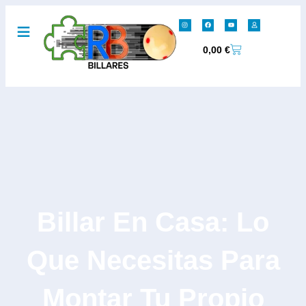
0,00
€
Billar En Casa: Lo
Que Necesitas Para
Montar Tu Propio